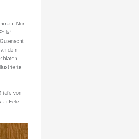
kommen. Nun
Felix“
 Gutenacht
 an dein
chlafen.
ustrierte
Briefe von
von Felix