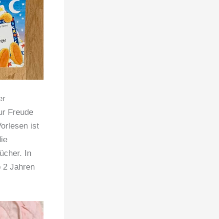
er
ur Freude
rlesen ist
ie
ücher. In
 2 Jahren