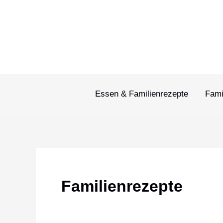
Zum
Inhalt
springen
Essen & Familienrezepte
Fami
Familienrezepte