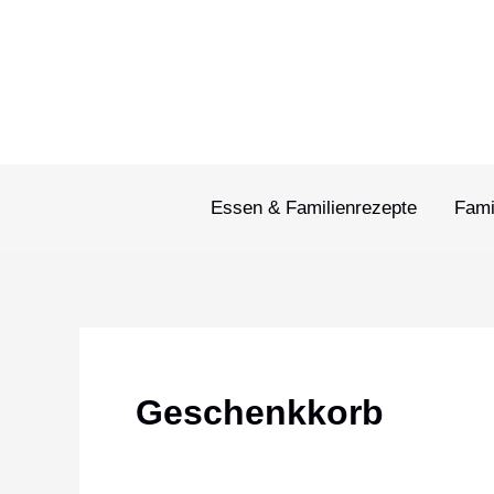
Zum
Inhalt
springen
Essen & Familienrezepte
Fami
Geschenkkorb